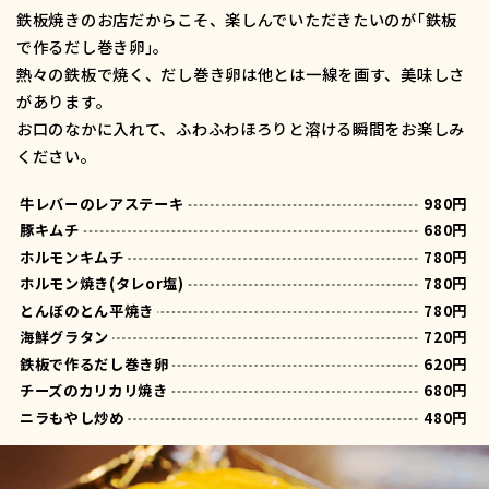
鉄板焼きのお店だからこそ、楽しんでいただきたいのが｢鉄板
で作るだし巻き卵｣｡
熱々の鉄板で焼く、だし巻き卵は他とは一線を画す、美味しさ
があります。
お口のなかに入れて、ふわふわほろりと溶ける瞬間をお楽しみ
ください。
牛レバーのレアステーキ
980円
豚キムチ
680円
ホルモンキムチ
780円
ホルモン焼き(タレor塩)
780円
とんぼのとん平焼き
780円
海鮮グラタン
720円
鉄板で作るだし巻き卵
620円
チーズのカリカリ焼き
680円
ニラもやし炒め
480円