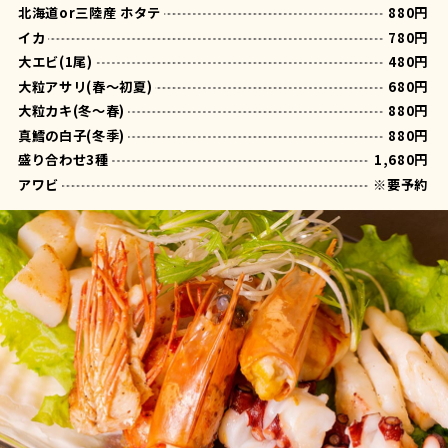
北海道or三陸産 ホタテ
880円
イカ
780円
大エビ(1尾)
480円
大粒アサリ(春～初夏)
680円
大粒カキ(冬～春)
880円
真鱈の白子(冬季)
880円
盛り合わせ3種
1,680円
アワビ
※要予約