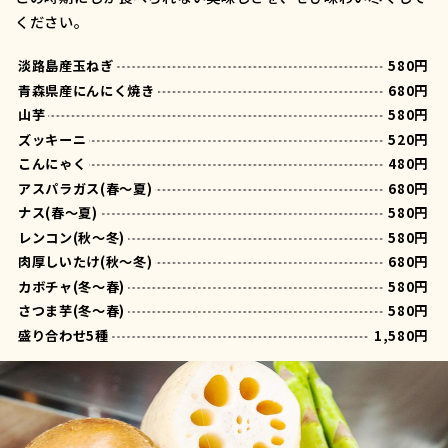
ください。
淡路島産玉ねぎ
580円
青森県産にんにく焼き
680円
山芋
580円
ズッキーニ
520円
こんにゃく
480円
アスパラガス(春～夏)
680円
ナス(春～夏)
580円
レンコン(秋～冬)
580円
肉厚しいたけ(秋～冬)
680円
カボチャ(冬～春)
580円
さつま芋(冬～春)
580円
盛り合わせ5種
1,580円