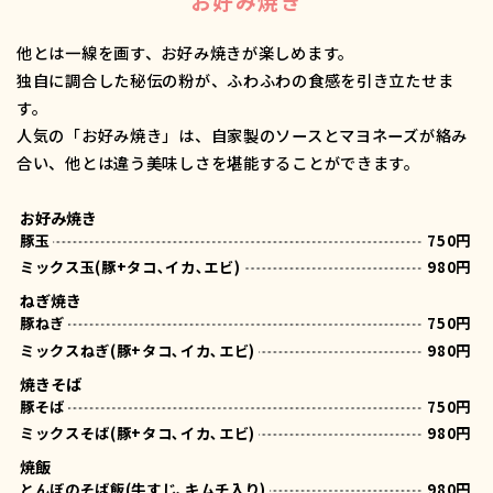
お好み焼き
他とは一線を画す、お好み焼きが楽しめます。
独自に調合した秘伝の粉が、ふわふわの食感を引き立たせま
す。
人気の「お好み焼き」は、自家製のソースとマヨネーズが絡み
合い、他とは違う美味しさを堪能することができます。
お好み焼き
豚玉
750円
ミックス玉(豚+タコ､イカ､エビ)
980円
ねぎ焼き
豚ねぎ
750円
ミックスねぎ(豚+タコ､イカ､エビ)
980円
焼きそば
豚そば
750円
ミックスそば(豚+タコ､イカ､エビ)
980円
焼飯
とんぼのそば飯(牛すじ､キムチ入り)
980円