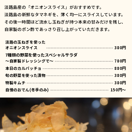
淡路島産の「オニオンスライス」がおすすめです。
淡路島の新鮮なタマネギを、薄く均一にスライスしています。
その後一時間ほど流水し玉ねぎが持つ本来の甘みだけを残し、
自家製のポン酢であっさり召し上がっていただきます。
淡路の玉ねぎを使った
オニオンスライス
380円
7種類の野菜を使ったスペシャルサラダ
～自家製ドレッシングで～
780円
本日のカルパッチョ
880円
旬の野菜を使った漬物
380円
特製キムチ
380円
自慢のおでん(冬季のみ)
150円～